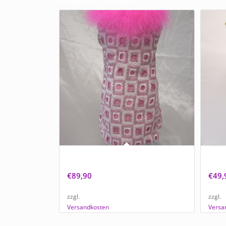
NEU Exklusiver Hundemantel „Lady in
Hunde
Pink“ mit Federn
Stern
€
89,90
€
49,
zzgl.
zzgl.
Versandkosten
Versa