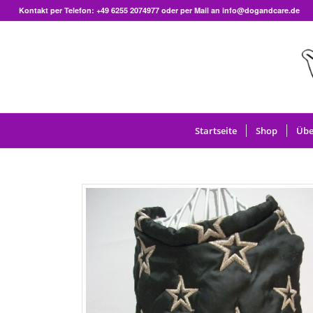
Kontakt per Telefon:
+49 6255 2074977
oder per Mail an info@dogandcare.de
Startseite
Shop
Übe