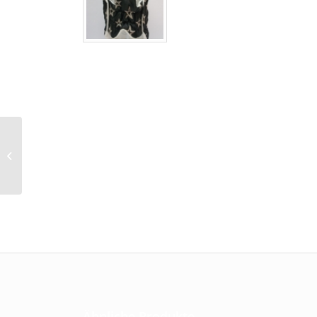
Hundemantel
„SternenKind“ in Khaki
Ähnliche Produkte