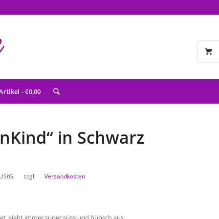
Artikel
€0,00
nKind“ in Schwarz
 UStG.
zzgl.
Versandkosten
t, sieht immer super süss und hübsch aus.