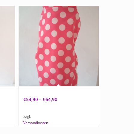
NEU Hundemantel „Softshell Puppy“
€
54,90
–
€
64,90
zzgl.
Versandkosten