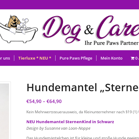
r uns
Tierluxe * NEU *
Pure Paws Pflege
Mein Konto
0 
Hundemantel „Sterne
€
54,90
–
€
64,90
Kein Mehrwertsteuerausweis, da Kleinunternehmer nach §19 (1)
NEU Hundemantel SternenKind in Schwarz
Design by Susanne van Loon-Noppe
Das Hundemäntelchen ist für kleine und große Hunde geeigne