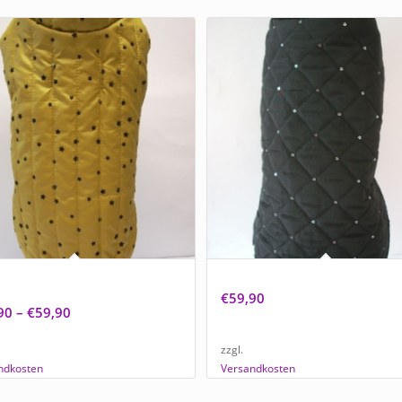
mantel Ocker Star mit schwarzen
NEU Hundemantel „Lady in Black“
chen
€
59,90
90
–
€
59,90
zzgl.
ndkosten
Versandkosten