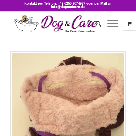
Kontakt per Telefon:
+49 6255 2074977
oder per Mail an
info@dogandcare.de