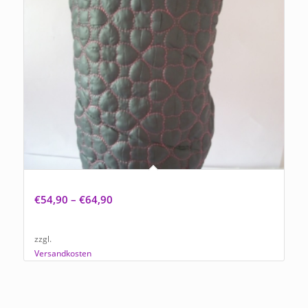
Hundemantel „Lovely Pink“
€
54,90
–
€
64,90
zzgl.
Versandkosten