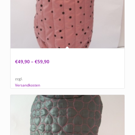
Hundemantel Rosa Star mit schwarzen Sternchen
€
49,90
–
€
59,90
zzgl.
Versandkosten