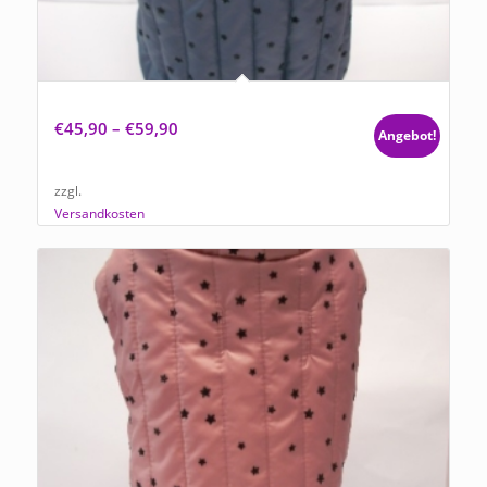
Hundemantel Blue Star
€
45,90
–
€
59,90
Angebot!
zzgl.
Versandkosten