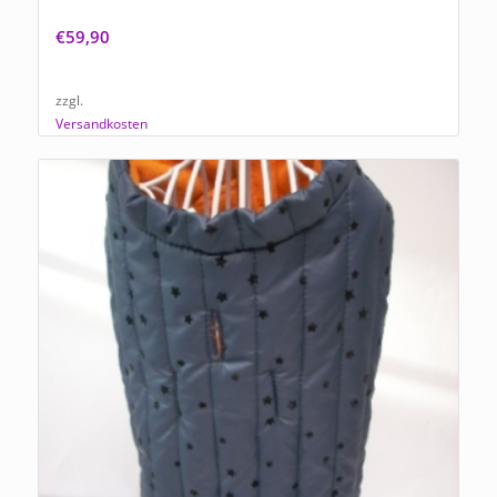
NEU Hundemantel „Lady in Black“
€
59,90
zzgl.
Versandkosten