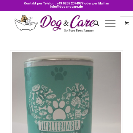
Kontakt per Telefon:
+49 6255 2074977
oder per Mail an
info@dogandcare.de