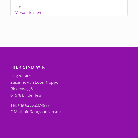
zzgl.
Versandkosten
HIER SIND WIR
Dog & Care
Susanne van Loon-Noppe
Birkenweg 6
64678 Lindenfels
Tel. +49 6255 2074977
E-Mail
info@dogandcare.de