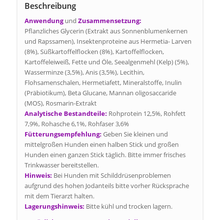
Beschreibung
Anwendung
und
Zusammensetzung:
Pflanzliches Glycerin (Extrakt aus Sonnenblumenkernen
und Rapssamen), Insektenproteine aus Hermetia- Larven
(8%), Süßkartoffelflocken (8%), Kartoffelflocken,
Kartoffeleiweiß, Fette und Öle, Seealgenmehl (Kelp) (5%),
Wasserminze (3,5%), Anis (3,5%), Lecithin,
Flohsamenschalen, Hermetiafett, Mineralstoffe, Inulin
(Präbiotikum), Beta Glucane, Mannan oligosaccaride
(MOS), Rosmarin-Extrakt
Analytische Bestandteile:
Rohprotein 12,5%, Rohfett
7,9%, Rohasche 6,1%, Rohfaser 3,6%
Fütterungsempfehlung:
Geben Sie kleinen und
mittelgroßen Hunden einen halben Stick und großen
Hunden einen ganzen Stick täglich. Bitte immer frisches
Trinkwasser bereitstellen.
Hinweis:
Bei Hunden mit Schilddrüsenproblemen
aufgrund des hohen Jodanteils bitte vorher Rücksprache
mit dem Tierarzt halten.
Lagerungshinweis:
Bitte kühl und trocken lagern.