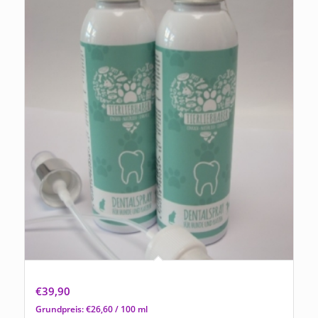
Dentalspray für Hunde und Katzen
€
39,90
Grundpreis:
€
26,60
/
100
ml