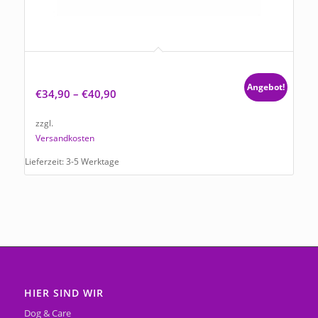
Hundehalsband Tierluxe Mountain Neon
Handgemacht Paracord Biothane
Angebot!
€
34,90
–
€
40,90
zzgl.
Versandkosten
Lieferzeit:
3-5 Werktage
HIER SIND WIR
Dog & Care