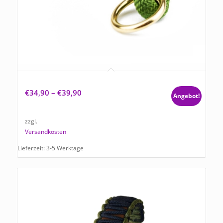
Hundehalsband Tierluxe Tau Seil Grün und Gold
€
34,90
–
€
39,90
Angebot!
zzgl.
Versandkosten
Lieferzeit:
3-5 Werktage