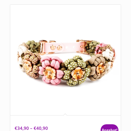
Hundehalsband Tierluxe Blumen Paracord
€
34,90
–
€
40,90
Angebot!