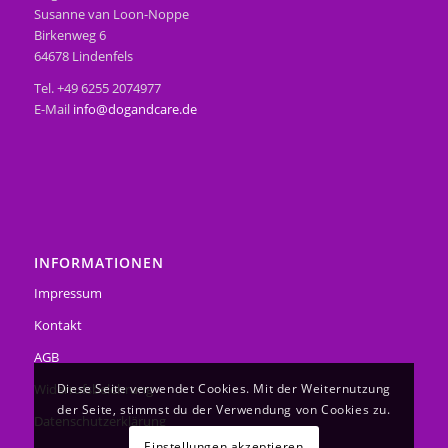
Susanne van Loon-Noppe
Birkenweg 6
64678 Lindenfels
Tel. +49 6255 2074977
E-Mail
info@dogandcare.de
INFORMATIONEN
Impressum
Kontakt
AGB
Diese Seite verwendet Cookies. Mit der Weiternutzung
Widerrufsbelehrung
der Seite, stimmst du der Verwendung von Cookies zu.
Datenschutzerklärung
Einstellungen akzeptieren