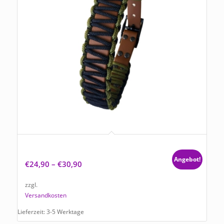
Hundehalsband Tierluxe Ewigkeit Paracord
Handgemacht Biothane
Angebot!
€
24,90
–
€
30,90
zzgl.
Versandkosten
Lieferzeit:
3-5 Werktage