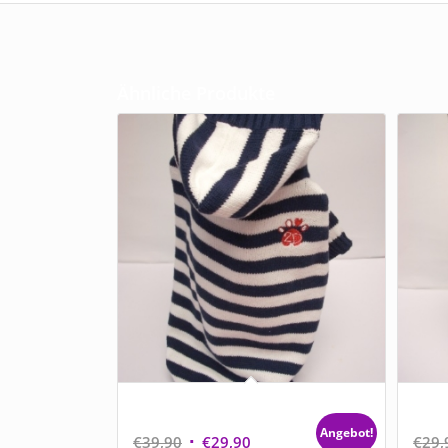
Ähnliche Produkte
Hundestrickpulli mit Kapuze blau-
Hunde
weiß gestreift
und Z
Angebot!
Ursprünglicher
Aktueller
€
39,90
€
29,90
€
29,