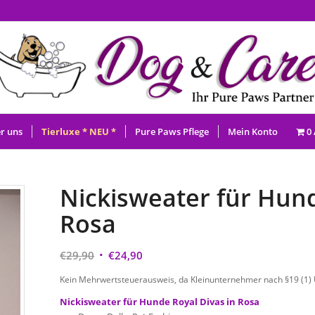
r uns
Tierluxe * NEU *
Pure Paws Pflege
Mein Konto
0 
Nickisweater für Hund
Rosa
Ursprünglicher
Aktueller
€
29,90
€
24,90
Preis
Preis
Kein Mehrwertsteuerausweis, da Kleinunternehmer nach §19 (1)
war:
ist:
Nickisweater für Hunde Royal Divas in Rosa
€29,90
€24,90.