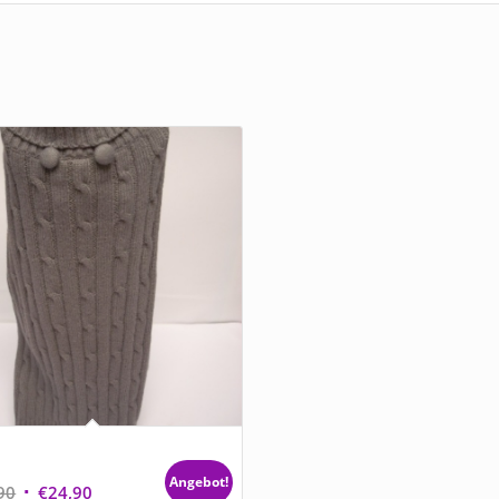
strickpulli mit Rollkragen
opfmuster grau
Angebot!
Ursprünglicher
Aktueller
90
€
24,90