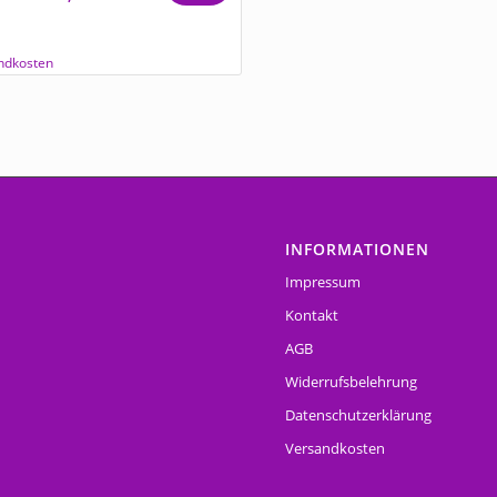
Preis
Preis
war:
ist:
ndkosten
€29,90
€24,90.
INFORMATIONEN
Impressum
Kontakt
AGB
Widerrufsbelehrung
Datenschutzerklärung
Versandkosten