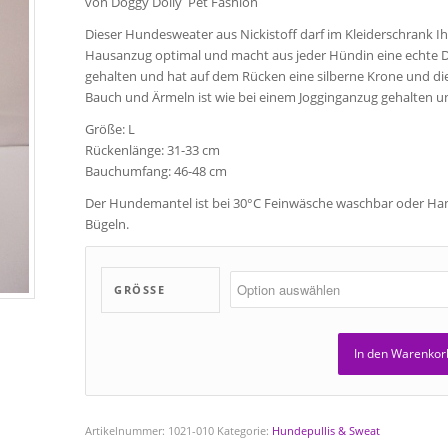
von Doggy Dolly Pet Fashion
Dieser Hundesweater aus Nickistoff darf im Kleiderschrank Ihre
Hausanzug optimal und macht aus jeder Hündin eine echte Di
gehalten und hat auf dem Rücken eine silberne Krone und die
Bauch und Ärmeln ist wie bei einem Jogginganzug gehalten und
Größe: L
Rückenlänge: 31-33 cm
Bauchumfang: 46-48 cm
Der Hundemantel ist bei 30°C Feinwäsche waschbar oder Han
Bügeln.
GRÖSSE
In den Warenkor
Artikelnummer:
1021-010
Kategorie:
Hundepullis & Sweat