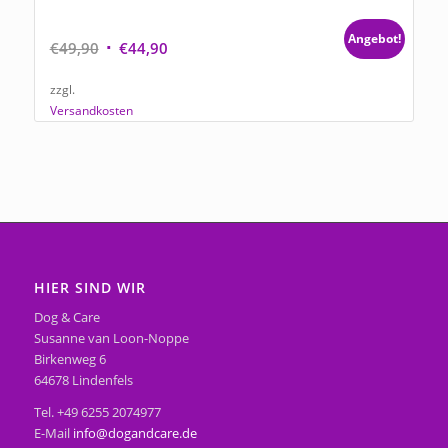
Hundemantel in Rosa Lederimitat mit Leopard
Fellimitat „Einzelstück“
Angebot!
Ursprünglicher
Aktueller
€
49,90
€
44,90
Preis
Preis
zzgl.
war:
ist:
Versandkosten
€49,90
€44,90.
HIER SIND WIR
Dog & Care
Susanne van Loon-Noppe
Birkenweg 6
64678 Lindenfels
Tel. +49 6255 2074977
E-Mail
info@dogandcare.de