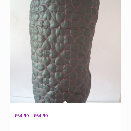
Hundemantel „Lovely Pink“
€
54,90
–
€
64,90