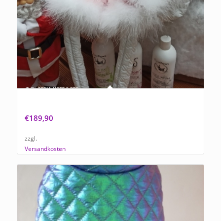
NEU Exklusive Runde Hundetasche in Perlmuttweiß mit
Rosenplüsch „Einzelstück“
€
189,90
zzgl.
Versandkosten