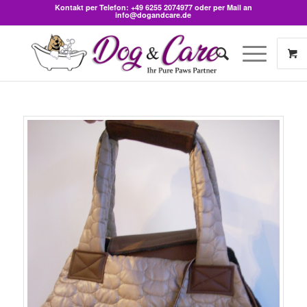
Kontakt per Telefon:
+49 6255 2074977
oder per Mail an
info@dogandcare.de